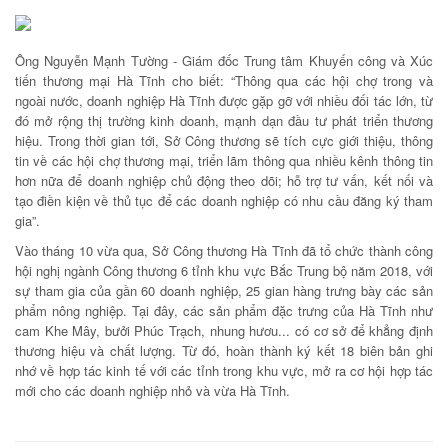
Ông Nguyễn Mạnh Tường - Giám đốc Trung tâm Khuyến công và Xúc
tiến thương mại Hà Tĩnh cho biết: “Thông qua các hội chợ trong và
ngoài nước, doanh nghiệp Hà Tĩnh được gặp gỡ với nhiều đối tác lớn, từ
đó mở rộng thị trường kinh doanh, mạnh dạn đầu tư phát triển thương
hiệu. Trong thời gian tới, Sở Công thương sẽ tích cực giới thiệu, thông
tin về các hội chợ thương mại, triển lãm thông qua nhiều kênh thông tin
hơn nữa để doanh nghiệp chủ động theo dõi; hỗ trợ tư vấn, kết nối và
tạo điền kiện về thủ tục để các doanh nghiệp có nhu cầu đăng ký tham
gia”.
Vào tháng 10 vừa qua, Sở Công thương Hà Tĩnh đã tổ chức thành công
hội nghị ngành Công thương 6 tỉnh khu vực Bắc Trung bộ năm 2018, với
sự tham gia của gần 60 doanh nghiệp, 25 gian hàng trưng bày các sản
phẩm nông nghiệp. Tại đây, các sản phẩm đặc trưng của Hà Tĩnh như
cam Khe Mây, bưởi Phúc Trạch, nhung hươu... có cơ sở để khẳng định
thương hiệu và chất lượng. Từ đó, hoàn thành ký kết 18 biên bản ghi
nhớ về hợp tác kinh tế với các tỉnh trong khu vực, mở ra cơ hội hợp tác
mới cho các doanh nghiệp nhỏ và vừa Hà Tĩnh.